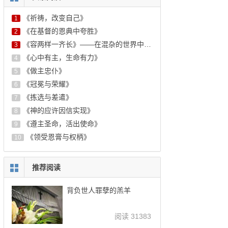
《祈祷，改变自己》
1
《在基督的恩典中夸胜》
2
《容两样一齐长》——在混杂的世界中持守天国的盼望
3
《心中有主，生命有力》
4
《做主忠仆》
5
《冠冕与荣耀》
6
《拣选与差遣》
7
《神的应许因信实现》
8
《遵主圣命，活出使命》
9
《领受恩膏与权柄》
10
推荐阅读
背负世人罪孽的羔羊
阅读 31383