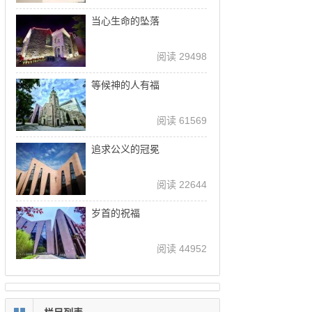
当心生命的坠落
阅读 29498
等候神的人有福
阅读 61569
追求公义的冠冕
阅读 22644
岁首的祝福
阅读 44952