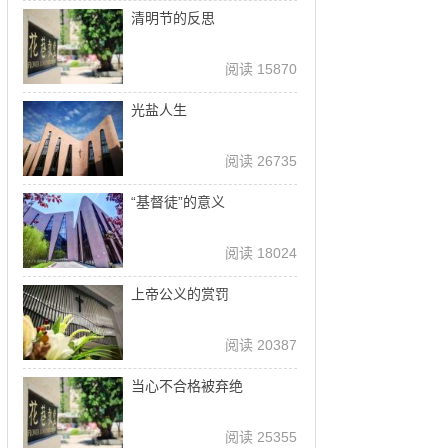
清明节的反思
阅读 15870
光盐人生
阅读 26735
“基督徒”的意义
阅读 18024
上帝公义的赏罚
阅读 20387
当心不合格被弃绝
阅读 25355