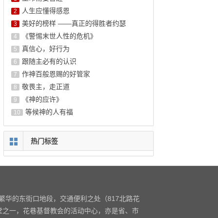
人生应懂得感恩
2
美好的榜样 ——真正的得胜者约瑟
3
《警惕末世人性的危机》
4
真信心，好行为
5
跟随主必有的认识
6
作神百般恩赐的好管家
7
敬畏主，走正道
8
《神的应许》
9
等候神的人有福
10
热门标签
繁华的东街口地段，交通便利之处（817北路花
堂之一，花巷基督教会的活动中心，亦是省、市