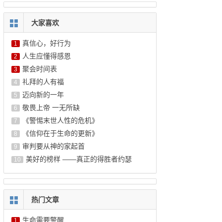
大家喜欢
真信心，好行为
1
人生应懂得感恩
2
聚会时间表
3
礼拜的人有福
4
迈向新的一年
5
敬畏上帝 一无所缺
6
《警惕末世人性的危机》
7
《信仰在于生命的更新》
8
审判要从神的家起首
9
美好的榜样 ——真正的得胜者约瑟
10
热门文章
生命需要警醒
1