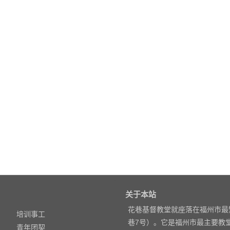
关于本站
花巷基督教堂就座落在福州市最
培训事工
巷7号）。它是福州市最主要教
青年团契