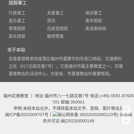
团契事工
行政事工
关爱事工
培训事工
圣乐事工
资讯
青年团契
常青团契
吕底亚团契
英语查经班
家长团契
敬拜赞美
关于本站
花巷基督教堂就座落在福州市最繁华的东街口地段，交通便利
之处（817北路花巷7号）。它是福州市最主要教堂之一，花巷
基督教会的活动中心，亦是省、市基督教会的重要枢纽。
福州花巷教堂 丨 地址:福州市八一七路花巷7号 电话:(+86) 0591-87605
701 邮编:350001
申明:未经本站允许，不得转载本站文字、音频、图片等信息
闽ICP备2022009707号
丨
闽公网安备 35010202000123号
|
信息服
务许可证:闽(2023)0000148