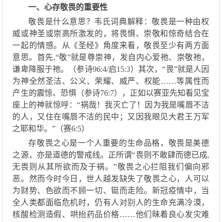
一、心存敬畏的重要性
敬畏是什么意思？
韦氏词典解释
：
敬畏是一种由权
威或神圣或崇高所激发
的，
将畏惧、崇敬和惊奇结合在
一起的情感。从
《
圣经
》
角度来看
，
敬畏至少有两方面
意思
。首先
,“敬”就是尊崇神，发自内心爱
祂、
崇敬
祂
，
谦卑降服
于祂
。
（参诗
96:4/启15:3
）
其次，
“畏”就是人因
为神全然圣洁、公义、荣耀、威严、权能……
等
属
性而
产生的震惊、恐惧
（参诗
76:7
），
正如以赛亚先知看见宝
座上
的
神就惊呼：
“
祸哉
！
我
灭亡
了！
因
为
我是嘴唇不洁
的人，又住在嘴唇不洁的民中
；
又因我眼见大君王万军
之耶和华。
”（赛
6:5
）
存敬畏之心是
一个人
重要的生命品格，敬畏是美德
之源，
亦
是道德的警戒线。
正所谓
“畏则不敢肆而德已成,
无畏则从其所欲而及于祸。”
敬畏
之心
拦阻我们偏向邪
恶。
然而今时今日
，世人越
发缺失了
敬畏之心
，
人
可以
为财势、色欲而
不顾一切
、
铤而走险。新冠疫情
中
，当
全人类都
面临
危机时，仍有人对别人的生命充满冷漠，
核酸检测造假
、
哄抬药品价格
……他们
昧着良心发
灾难