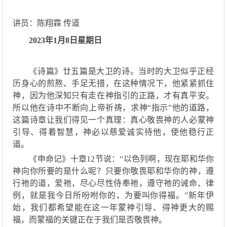
讲员：陈翔霖 传道
2023年1月8日星期日
《诗篇》
廿五
篇是大卫的诗
。当时
的大卫似乎
正经
历身心的煎熬
、
手足无措
，
在这种情况下，他紧紧抓住
神，
因为
他深知只有走在神指引的正路，才
有真
平安。
所以他在诗中不断向上帝祈祷，求神
“指示”他的道路
，
这篇诗章让我们得见一个真理：真心
敬
畏神的人
必蒙神
引导
、得着智慧，
神必
以慈爱诚实待他，
使他稳行
正
道
。
《申命记》
十章
12节说
：
“
以色列啊，现在耶和华你
神向你所要的是什么呢
？
只要你
敬畏耶和华你的神，遵
行
祂
的道，爱
祂
，尽心尽性侍奉
祂
，遵守
祂
的诫命
、
律
例，就是我今日所吩咐你的，为要叫你得福。
”新年伊
始
，
我们都希望能在这一年
蒙神
引导、得神
更大的赐
福，
而蒙福
的关键
正
在于我们是否敬畏神。