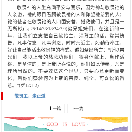
敬畏神的人生充满平安与喜乐，
因为神与敬畏祂的
人亲密，祂的眼目看顾敬畏祂的人和仰望祂慈爱的人；
祂的使
者在敬畏祂的人四围安营，搭救他们，并且是一
无所缺
(诗25:14
/
33:18
/
34:7
,
9)
弟兄姐妹们，
在这新的一
年，让我们立志把自己献给主，渴慕主的话
，
常常祷
告
，
凡事信靠
，凡事
谢恩
，
时时亲近主
，
殷勤
侍奉主
，
好让自己能活出敬畏神的样式。诚如
圣经所言：
“
所以弟
兄们，我以上帝的慈悲劝你们，将身体献上，当作活
祭，是圣洁的，是上帝所喜悦的
；
你们如此
侍奉，
乃是
理所当然的。不要效法这个世界，
只要心意更新而变
化，叫你们察验何为上帝的善良、纯全、可喜悦的旨
意。
”
(罗12
:
1-2)
敬畏主，走正道
上一篇
下一篇