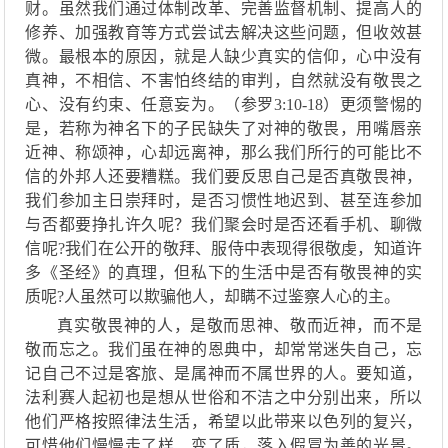
财。
虽然
我们通过体制改革、完善监督机制、提高人的
修养、加强教育等
方式尝试去
解决这些问题，但收效甚
微。最根本的原因，就是人缺少真实的信仰，心中没有
真神
，不相信、不害怕终结的审判，自然就没
有敬畏之
心
、没有约束、任意妄为
。
（参罗
3:10-18
）更须警惕的
是，
若称为神名下的子民
缺失了对神的敬畏，用嘴唇亲
近神、称颂神，心却远离神，那么我们
所行的可能比不
信的外邦人还要糟糕。我们要反思自己是否
真
敬畏神
，
我们参
加主日崇拜时，是否习惯性地迟到
、甚至连参加
与否都要挣扎许久
呢？
我们
聚会
时
是否还看手机、聊微
信呢
?我们
在公开的
敬拜、服侍中表现
得很
敬虔，
知道许
多《圣经》的真理，
但私下
的
生活
中
是否有敬畏神的实
质呢
?
人虽然可以欺骗
他
人，却瞒不过鉴察人心的主。
真实
敬畏神的人
，是
敬而思
神
、
敬而近
神
，而不是
敬而忘之。我们虽在神
的
恩典中，却常常迷失自己，忘
记自己不过是客旅
、
是属神而不属世界的人。
要知道，
法利赛人起初也是想从世俗和不洁之中分别出来，
所以
他们
严格
按照
律法
生活
，
希望
以此
带来以色列的复兴
，
可惜他们慢慢走了样、
变了质，落入假冒为善的光景。