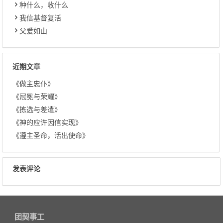
种什么，收什么
我信基督复活
父爱如山
近期文章
《做主忠仆》
《冠冕与荣耀》
《拣选与差遣》
《神的应许因信实现》
《遵主圣命，活出使命》
发表评论
团契事工