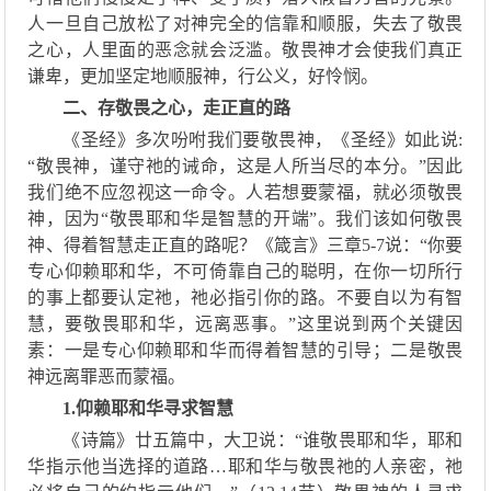
人一旦自己放松了对神完全的信靠和顺服，失
去
了
敬畏
之心，
人
里面的恶念就会
泛滥。敬畏神才会使我们真正
谦卑，更加坚定地顺服神，
行公义，好怜悯
。
二、存敬畏之心，走正直的路
《圣经》
多
次吩咐我们要敬畏神，
《圣经》如此说
:
“敬畏神，谨守
祂
的诫命，这是人
所当尽的本分。
”因此
我们绝不应忽视
这一命令
。人
若想
要蒙福，
就
必须敬畏
神，因
为
“敬畏耶和华是智慧的开端”
。
我
们
该如何敬畏
神
、
得着智慧走正直的路
呢
？《
箴言
》
三章
5-7
说
：
“你要
专心仰赖耶和华，不可倚靠自己的
聪明，在你一切所行
的事上都要认定
祂
，
祂
必指引你的路
。
不要自以为有智
慧
，
要敬畏耶和华，远离恶事。
”
这里说到两个关键因
素
：
一是专心仰赖耶和华而得着智慧的引导
；二
是
敬畏
神远离罪恶而蒙福。
1
.
仰赖耶和华寻求智慧
《诗篇》
廿五篇
中
，
大卫说
：
“谁敬畏耶和华，耶和
华指示他当选择的道路
…
耶
和华与敬畏
祂
的人亲密，
祂