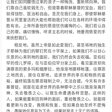
让我们如同醒悟过来的浪子一样悔改
、重新转向
神
。我
们
靠自己
虽软弱无力，但是靠着耶稣基督的宝血，我
们
就得饶恕、医治和自由。圣灵在我们身上，那使耶稣基
督从死里复活的大能
也帮助我们可以在各样的环境中得
胜有余。上帝所喜悦的祭是忧伤痛悔的心
，
我们若认自
己的罪，痛切懊悔
、
呼求主名的时候，祂要用慈爱的手
来
抚慰
我们。
相反
地
，
虽然
上帝是如此爱我们，甚至将
祂
的独生
子耶稣为我们的罪
钉
死在十字架上，如果我们不以甘心
乐意的心来到
祂
的面前，我们仍然会失去祝福。亚伯拉
罕的侄儿罗得，在与亚伯拉罕分家之后，看见富庶却充
满罪恶的索多玛和蛾摩拉，他渐渐地挪移帐篷，往罪恶
之地而去，居住在那地，追求世界的享乐和物质的富
裕，最终陷落在罪恶辖制之中，无法自拔。今天
有许多
基督徒，就是
在
追求世界的各种罪中
之
乐
以致
渐渐离开
神
、失去敬畏之心
，
以致生命遭遇各样苦楚。这样的
人，
如果能重新回到神的面前，重拾敬畏之心，就能得
着更新与改变，救赎和恢复，但如果自始至终不愿悔
改，愚昧
地
任意妄为下去，结果就是走上灭亡的道路。