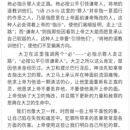
祂必
指示罪人走正路。
祂
必按公平引领谦卑人，将
祂
的
道教训他们。
”
(诗 25:8-9) 这里的“罪人”并非指一意孤行
的作恶之人，乃是
指愿意在上帝面前谦卑悔改的人，这
种人必会得着上帝的
“指示”，使他们
离
暗投明，走上
“正
路”
；
而
“谦卑人”则指那些因看到上帝之大能而愿意承认
自己
软弱的人，这种人上帝要
“引领他们”，“将
祂
的道教
训他们
”，使他们不至偏离方向。
大卫在这里强调两个
“必”
——
“必指示罪人走正
路
”，“必按公平引领谦卑人”。大卫
之所以
这么
肯定
，是
因
他亲身
经历过
。大卫和拔示巴
行淫后
，神派先知拿单
去指出
大卫
的罪。大卫马上承认并在神面前流泪痛悔
，
他求上帝为他造一
颗
清洁的心，让他里面重新有正直的
灵，
他恳
求上帝不要丢弃他，不要使他离开上帝的面。
上帝悦纳了大卫的悔改，并且赐下更新的力量和赦罪的
恩典在大卫的生命中。
我们也像大卫一样，
时而
做一些上帝不喜悦的事，
让自己陷在失败和痛苦中。犯罪所带来的恶果常常是各
方面
的
伤害。上帝使用这些让我们明白自己
所犯
的罪
，