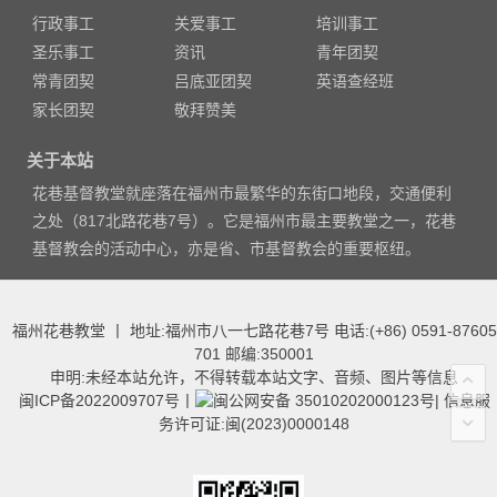
行政事工
关爱事工
培训事工
圣乐事工
资讯
青年团契
常青团契
吕底亚团契
英语查经班
家长团契
敬拜赞美
关于本站
花巷基督教堂就座落在福州市最繁华的东街口地段，交通便利
之处（817北路花巷7号）。它是福州市最主要教堂之一，花巷
基督教会的活动中心，亦是省、市基督教会的重要枢纽。
福州花巷教堂 丨 地址:福州市八一七路花巷7号 电话:(+86) 0591-87605
701 邮编:350001
申明:未经本站允许，不得转载本站文字、音频、图片等信息
闽ICP备2022009707号
丨
闽公网安备 35010202000123号
|
信息服
务许可证:闽(2023)0000148