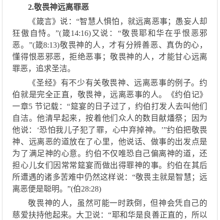
2.敬畏神远离罪恶
《箴言》说：
“
智慧人惧怕，就远离恶事；
愚妄人却
狂傲自恃。
”
(箴
14:
16)
又说：
“
敬畏耶和华在
乎恨恶邪
恶。
”
(箴
8:
13)敬畏神的人，
才
有分辨善恶
、
真伪的心，
懂得恨
恶邪恶
，
拒绝恶事
；敬畏神的人，
才能甘心远离
罪恶，追求圣洁。
《圣
经》有不少有关敬畏神、远离恶事的例子。约
伯
就
是完全正直，敬畏神，远离恶事的人
。
《约伯记》
一章
5 节记载
：
“
筵宴的日子过了，
约伯打发人去叫他们
自洁。他清早起来，
按着他们众人的数目献燔祭
；
因为
他说
：
‘
恐怕我儿子犯了罪，心中弃掉神
。
’”
约伯把敬畏
神
、
远离恶的道放在了心里，
他说话、
做事的出发点是
为了满足神的心意。约伯不仅唯恐自己偏离神的道，还
担心儿女们因常常筵宴而做出得罪神的事。约伯
在其后
所遭遇的诸多
苦难
中仍然这样说
：
“
敬畏主就是智慧
；
远
离恶便
是聪明。
”
(
伯
28
:28
)
敬畏神的人，虽然可能一时跌倒，但神会凭
自己的
慈爱扶持他起来。大卫说
：
“耶和华是良善正直的，所以