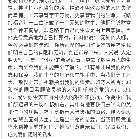
必将自己的约指示他们
。
”
（
12,14节
）
敬畏神的人寻求
神，神就指示他当行的路
，神必不
叫敬畏
祂
的人因失望
而羞愧。上帝掌管
宇宙万物，更掌管我们的生命。
《路
加福音》
十二
章记载
了
一个无知的财主，他把
金钱财富
当作神来倚靠，却忽略了自己的生命是由上帝掌握。当
他志得意满地为自己打算时，神对他说：
“无知的人哪，
今夜必要你的灵魂
。
你所预备的要归谁呢
?”
敬畏神使我
们
明白自己
的
有限和无知，
真正谦卑下来。
人
常说
“
人定
胜天
”
，可是一个小小的新冠病毒，夺去了数百万人的生
命，而至今我们未
能完全
了解它。
惟有
神才是我们的依
靠
和
保障
，
我们
生命的
年岁都在
祂
手中，
当
我们尊主为
大、敬畏上帝，
祂就
指引我们的脚步。如诗人所言：
耶
和华的眼目看顾
敬畏
祂
的人和仰望
祂
慈爱的人
(诗33:1
8)
，
或许你今天正面对极大的艰难和挑战，你要相信我
们所遭遇的一切神都知道，
其中有祂要我们去学习的关
乎信心的功课
。神乐意指示人当选择的道路，赐
人
诸般
的智慧
去
面对人生，这是出于
祂
的慈爱。当我们愿意谦
卑来到神面前求问时，
祂
就乐意启示我们、光照我们，
成为我们随时的帮助。