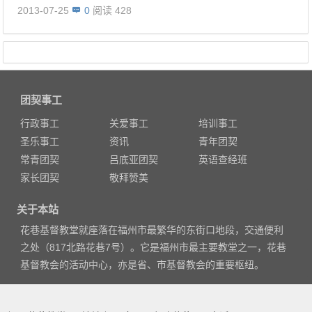
2013-07-25
0
阅读 428
团契事工
行政事工
关爱事工
培训事工
圣乐事工
资讯
青年团契
常青团契
吕底亚团契
英语查经班
家长团契
敬拜赞美
关于本站
花巷基督教堂就座落在福州市最繁华的东街口地段，交通便利
之处（817北路花巷7号）。它是福州市最主要教堂之一，花巷
基督教会的活动中心，亦是省、市基督教会的重要枢纽。