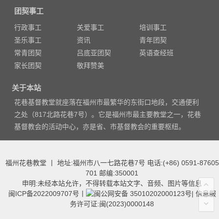
团契事工
行政事工
关爱事工
培训事工
圣乐事工
资讯
青年团契
常青团契
吕底亚团契
英语查经班
家长团契
敬拜赞美
关于本站
花巷基督教堂就座落在福州市最繁华的东街口地段，交通便利
之处（817北路花巷7号）。它是福州市最主要教堂之一，花巷
基督教会的活动中心，亦是省、市基督教会的重要枢纽。
福州花巷教堂 丨 地址:福州市八一七路花巷7号 电话:(+86) 0591-87605
701 邮编:350001
申明:未经本站允许，不得转载本站文字、音频、图片等信息
闽ICP备2022009707号
丨
闽公网安备 35010202000123号
|
信息服
务许可证:闽(2023)0000148