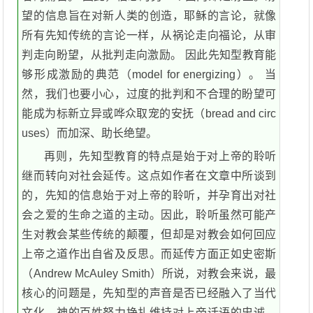
望的信息旨在对新人类的创造，耶稣的言论，就像
所有先知传统的言论一样，从祸论走向福论，从审
判走向盼望，从批判走向激励。 因此先知型教育能
够形成激励的典范（model for energizing）。 当
然，我们也要小心，过度的批判和不合理的盼望可
能成为标新立异或哗众取宠的安抚（bread and circ
uses）而加深、助长绝望。
再则，先知型教育的特点是始于对上帝的聆听
继而转向对社会延传。这点如作者在文章中所谈到
的，先知的信息始于对上帝的聆听，并孕育出对社
会之爱的生命之道的主动。因此，聆听虽然可能产
生对教会某些传统的颠覆，但却是对教会如何回应
上帝之道作出自省及反思。而延传方面正如史密斯
（Andrew McAuley Smith）所说，对教会来说，最
核心的问题是，先知型的声音是否已经融入了当代
文化。神的百姓努力挣扎维持对上帝话语的忠诚，